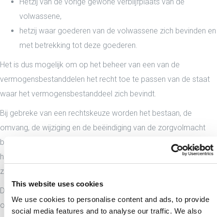
Hetzij van de vorige gewone verblijfplaats van de
volwassene,
hetzij waar goederen van de volwassene zich bevinden en
met betrekking tot deze goederen.
Het is dus mogelijk om op het beheer van een van de
vermogensbestanddelen het recht toe te passen van de staat
waar het vermogensbestanddeel zich bevindt.
Bij gebreke van een rechtskeuze worden het bestaan, de
omvang, de wijziging en de beëindiging van de zorgvolmacht
beheerst door het recht van de staat waar de volwassene op
het tijdstip van de overeenkomst of eenzijdige rechtshandeling
zijn gewone verblijfplaats heeft.
This website uses cookies
Dit betekent dat indien in België een zorgvolmacht wordt
We use cookies to personalise content and ads, to provide
opgesteld door een Italiaan die in België verblijft en waarin deze
social media features and to analyse our traffic. We also