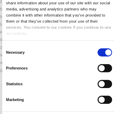
zijn dochter als zijn vertegenwoordiger aanwijst, de
share information about your use of our site with our social
beheersdaden die laatstgenoemde zal stellen met betrekking
media, advertising and analytics partners who may
combine it with other information that you’ve provided to
tot een goed van haar vader dat zich in Toscane bevindt, in
them or that they’ve collected from your use of their
laatstgenoemde staat zullen worden erkend, aangezien Italië
services. You consent to our cookies if you continue to use
een van de staten is die het Verdrag hebben bekrachtigd. Indien
our website.
de vader daarentegen een onroerend goed in Madrid bezat,
zouden de bevoegdheden van zijn dochter onderworpen zijn
Consent
Necessary
Selection
aan de Spaanse regels van internationaal privaatrecht,
aangezien Spanje vreemd genoeg geen partij is bij het
Preferences
genoemde verdrag.
Statistics
Marketing