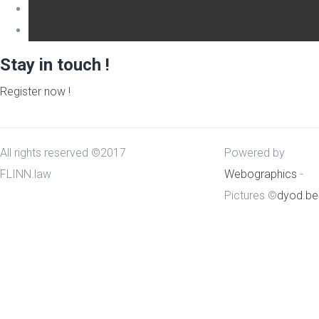
Stay in touch !
Register now !
All rights reserved ©2017
Powered by
FLINN.law
Webographics
-
Pictures ©
dyod.be