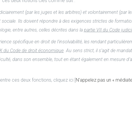
 ces deux notions clés comme suit :
diciairement (par les juges et les arbitres) et volontairement (par l
et sociale. Ils doivent répondre à des exigences strictes de format
logie, entre autres, celles décrites dans la
partie VII du Code judici
rience spécifique en droit de l’insolvabilité, les rendant particulièr
 XX du Code de droit économique
. Au sens strict, il s’agit de manda
culté, dans son ensemble, tout en étant également en mesure d’appo
 entre ces deux fonctions, cliquez ici [
N’appelez pas un « médiateu