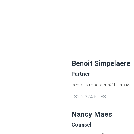
Benoit Simpelaere
Partner
benoit.simpelaere@flinn.law
+32 2 274 51 83
Nancy Maes
Counsel